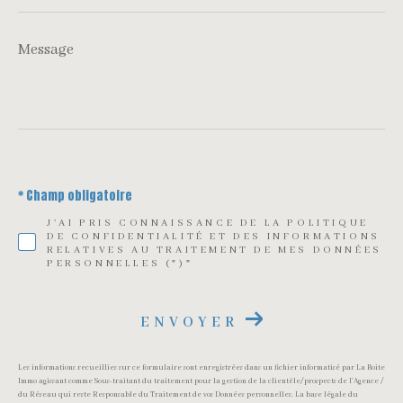
Message
*
* Champ obligatoire
J'AI PRIS CONNAISSANCE DE LA POLITIQUE
DE CONFIDENTIALITÉ ET DES INFORMATIONS
RELATIVES AU TRAITEMENT DE MES DONNÉES
PERSONNELLES (*)*
ENVOYER
Les informations recueillies sur ce formulaire sont enregistrées dans un fichier informatisé par La Boite
Immo agissant comme Sous-traitant du traitement pour la gestion de la clientèle/prospects de l'Agence /
du Réseau qui reste Responsable du Traitement de vos Données personnelles. La base légale du