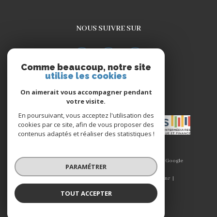
NOUS SUIVRE SUR
Comme beaucoup, notre site
utilise les cookies
On aimerait vous accompagner pendant
ADHÉRENTS
votre visite.
En poursuivant, vous acceptez l'utilisation des
cookies par ce site, afin de vous proposer des
contenus adaptés et réaliser des statistiques !
© 2026 | Tous droits réservés | Traduction powered by Google
PARAMÉTRER
|
Plan du site
Mentions légales
Admin
Nos liens
Politique RGPD
Cookies
TOUT ACCEPTER