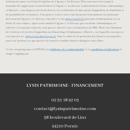
traitement repose sur l'intérêt légitime de l'Agence / du Réseau. Elles sont conservées jusqu'à
demande de suppression et sont destinées à l'Agence / au Réseau. Conformément à la loi « informatique
et libertés », vous disposez des droits d’accès, de rectification, d’effacement, d’opposition, de limitation et
de portabilité de vos données. Vous pouvez retirer votre consentement à tout moment en contactant
directement l’Agence / Le Réseau. Consultez le site
https://cnil.fr/fr
pour plus d’informations sur vos
droits. Si vous estimez, après avoir contacté l'Agence / le Réseau, que vos droits « Informatique et
Libertés » ne sont pas respectés, vous pouvez adresser une réclamation à la CNIL. Nous vous informons
de l’existence de la liste d'opposition au démarchage téléphonique « Bloctel », sur laquelle vous pouvez
vous inscrire ici :
https://www.bloctel.gouv.fr
. Dans le cadre de la protection des Données personnelles,
nous vous invitons à ne pas inscrire de Données sensibles dans le champ de saisie libre.
Ce site est protégé par reCAPTCHA, les
Politiques de Confidentialité
et es
Conditions d'utilisation
de
Google s'appliquent.
LYSIS PATRIMOINE - FINANCEMENT
02 51 18 92 03
contact@lysispatrimoine.com
58 boulevard de Linz
44210
Pornic