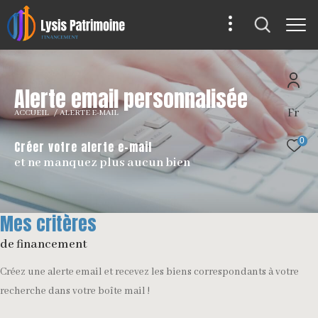
A
l
e
r
t
e
e
m
a
i
l
p
e
r
s
o
n
n
a
l
i
s
é
e
Fr
ACCUEIL
ALERTE E-MAIL
0
Créer votre alerte e-mail
et ne manquez plus aucun bien
Mes critères
de financement
Créez une alerte email et recevez les biens correspondants à votre
recherche dans votre boîte mail !